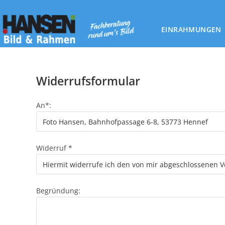
Zum
Inhalt
EINRAHMUNGEN
springen
Widerrufsformular
An*:
Widerruf *
Begründung: