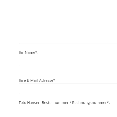
Ihr Name*:
B
Ihre E-Mail-Adresse*:
i
t
t
e
Foto Hansen-Bestellnummer / Rechnungsnummer*:
l
a