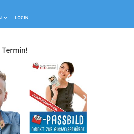
N
LOGIN
e Termin!