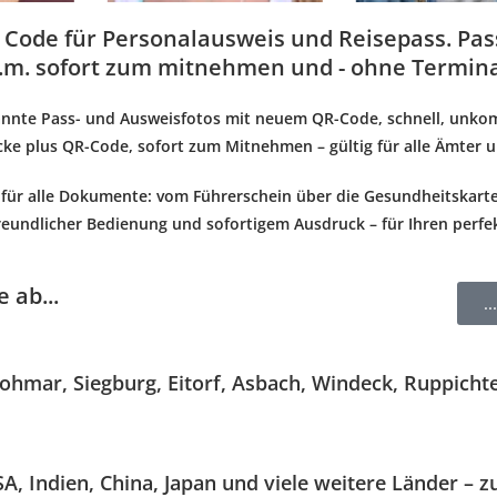
x Code für Personalausweis und Reisepass. Pas
v.m. sofort zum mitnehmen und - ohne Termin
annte Pass- und Ausweisfotos mit neuem QR-Code
, schnell, unko
cke plus QR-Code
,
sofort zum Mitnehmen
–
gültig für alle Ämter
e
für alle Dokumente
: vom
Führerschein
über die
Gesundheitskart
reundlicher Bedienung
und
sofortigem Ausdruck
– für Ihren perfe
 ab...
.
ohmar, Siegburg, Eitorf, Asbach, Windeck, Ruppicht
USA, Indien, China, Japan und viele weitere Länder 