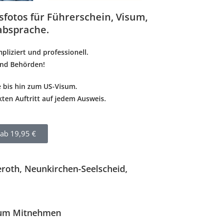
sfotos für Führerschein, Visum,
absprache.
mpliziert und professionell.
 und Behörden!
e
bis hin zum
US-Visum
.
kten Auftritt auf jedem Ausweis.
..ab 19,95 €
eroth, Neunkirchen-Seelscheid,
– zum Mitnehmen