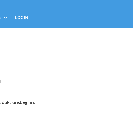
N
LOGIN
AL
roduktionsbeginn.